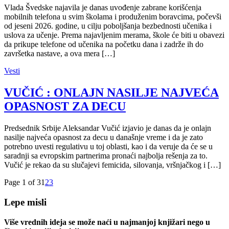
Vlada Švedske najavila je danas uvođenje zabrane korišćenja
mobilnih telefona u svim školama i produženim boravcima, počevši
od jeseni 2026. godine, u cilju poboljšanja bezbednosti učenika i
uslova za učenje. Prema najavljenim merama, škole će biti u obavezi
da prikupe telefone od učenika na početku dana i zadrže ih do
završetka nastave, a ova mera […]
Vesti
VUČIĆ : ONLAJN NASILJE NAJVEĆA
OPASNOST ZA DECU
Predsednik Srbije Aleksandar Vučić izjavio je danas da je onlajn
nasilje najveća opasnost za decu u današnje vreme i da je zato
potrebno uvesti regulativu u toj oblasti, kao i da veruje da će se u
saradnji sa evropskim partnerima pronaći najbolja rešenja za to.
Vučić je rekao da su slučajevi femicida, silovanja, vršnjačkog i […]
Page 1 of 3
1
2
3
Lepe misli
Više vrednih ideja se može naći u najmanjoj knjižari nego u