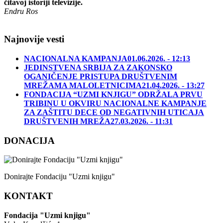
čitavoj istoriji televizije.
Endru Ros
Najnovije vesti
NACIONALNA KAMPANJA
01.06.2026. - 12:13
JEDINSTVENA SRBIJA ZA ZAKONSKO
OGANIČENJE PRISTUPA DRUŠTVENIM
MREŽAMA MALOLETNICIMA
21.04.2026. - 13:27
FONDACIJA “UZMI KNJIGU” ODRŽALA PRVU
TRIBINU U OKVIRU NACIONALNE KAMPANJE
ZA ZAŠTITU DECE OD NEGATIVNIH UTICAJA
DRUŠTVENIH MREŽA
27.03.2026. - 11:31
DONACIJA
Donirajte Fondaciju "Uzmi knjigu"
KONTAKT
Fondacija "Uzmi knjigu"