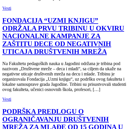
Vesti
FONDACIJA “UZMI KNJIGU”
ODRŽALA PRVU TRIBINU U OKVIRU
NACIONALNE KAMPANJE ZA
ZAŠTITU DECE OD NEGATIVNIH
UTICAJA DRUŠTVENIH MREŽA
Na Fakultetu pedagoških nauka u Jagodini održana je tribina pod
nazivom „Društvene mreže – deca i mladi“, sa ciljem da ukaže na
negativne uticaje društvenih mreža na decu i mlade. Tribinu je
organizovala Fondacija „Uzmi knjigu“, uz podršku ovog fakulteta i
lokalne samouprave grada Jagodine. Tribini su prisustvovali studenti
ovog fakulteta, učenici osnovnih škola, profesori, […]
Vesti
PODRŠKA PREDLOGU O
OGRANIČAVANJU DRUŠTVENIH
MREŽA ZA MLAĐE OD 15 GODINA U