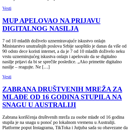
Vesti
MUP APELOVAO NA PRIJAVU
DIGITALNOG NASILJA
7 od 10 mladih doživelo uznemiravajuće iskustvo onlajn
Ministarstvo unutrašnjih poslova Srbije saopštilo je danas da više od
90 odsto dece koristi internet, a da je 7 od 10 mladih doživelo neku
vrstu uznemirujućeg iskustva onlajn i apelovalo da se digitalno
nasilje prijavi da bi se sprečile posledice. „Ako primetite digitalno
nasilje – reagujte. Ne […]
Vesti
ZABRANA DRUŠTVENIH MREŽA ZA
MLAĐE OD 16 GODINA STUPILA NA
SNAGU U AUSTRALIJI
Zabrana korišćenja društvenih mreža za osobe mlađe od 16 godina
stupila je na snagu u ponoć po lokalnom vremenu u Australiji.
Platforme poput Instagrama, TikToka i Jutjuba sada su obavezane da