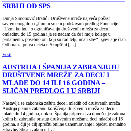
SRBIJI OD SPS
Dunja Simonović Bratić : Društvene mreže najveća pošast
savremenog doba „Punim srcem podržavam predlog Fondacije
„Uzmi knjigu“ o ograničavanju društvenih mreža za decu i
omladinu do 15 godina i ja se nadam da će i moje kolege u
parlamentu, posebno oni koji su roditelji, imati stav“ izjavila je član
Odbora za prava deteta u Skupštini […]
Vesti
AUSTRIJA I ŠPANIJA ZABRANJUJU
DRUŠTVENE MREŽE ZA DECU I
MLADE DO 14 ILI 16 GODINA –
SLIČAN PREDLOG I U SRBIJI
Nastavlja se zakonska zaštita dece i mladih od društvenih mreža
Austrija planira zabranu korišćenja društvenih mreža za decu i
mlade do 14 godina, dok se Španija priprema za donošenje zakona
kojim bi zabranila pristup društvenim mrežama deci mlađoj od 16
godina, a čiji je cilj sprečiti online uznemiravanje i ojačati mentalno
zdravlje. Sličan zakon u […]