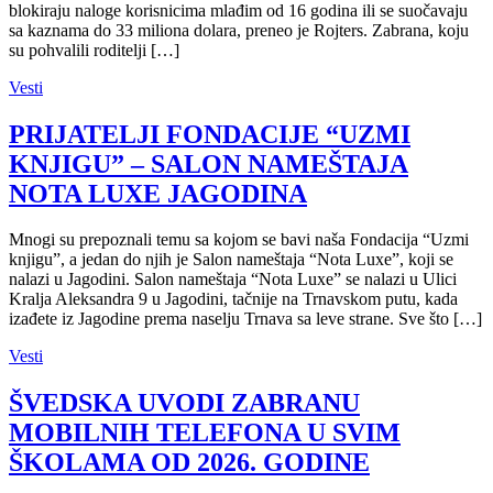
blokiraju naloge korisnicima mlađim od 16 godina ili se suočavaju
sa kaznama do 33 miliona dolara, preneo je Rojters. Zabrana, koju
su pohvalili roditelji […]
Vesti
PRIJATELJI FONDACIJE “UZMI
KNJIGU” – SALON NAMEŠTAJA
NOTA LUXE JAGODINA
Mnogi su prepoznali temu sa kojom se bavi naša Fondacija “Uzmi
knjigu”, a jedan do njih je Salon nameštaja “Nota Luxe”, koji se
nalazi u Jagodini. Salon nameštaja “Nota Luxe” se nalazi u Ulici
Kralja Aleksandra 9 u Jagodini, tačnije na Trnavskom putu, kada
izađete iz Jagodine prema naselju Trnava sa leve strane. Sve što […]
Vesti
ŠVEDSKA UVODI ZABRANU
MOBILNIH TELEFONA U SVIM
ŠKOLAMA OD 2026. GODINE