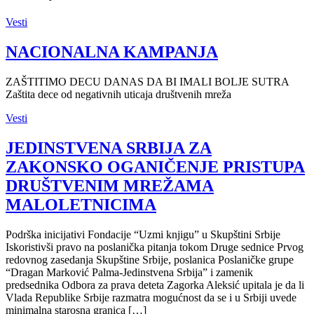
Vesti
NACIONALNA KAMPANJA
ZAŠTITIMO DECU DANAS DA BI IMALI BOLJE SUTRA
Zaštita dece od negativnih uticaja društvenih mreža
Vesti
JEDINSTVENA SRBIJA ZA
ZAKONSKO OGANIČENJE PRISTUPA
DRUŠTVENIM MREŽAMA
MALOLETNICIMA
Podrška inicijativi Fondacije “Uzmi knjigu” u Skupštini Srbije
Iskoristivši pravo na poslanička pitanja tokom Druge sednice Prvog
redovnog zasedanja Skupštine Srbije, poslanica Poslaničke grupe
“Dragan Marković Palma-Jedinstvena Srbija” i zamenik
predsednika Odbora za prava deteta Zagorka Aleksić upitala je da li
Vlada Republike Srbije razmatra mogućnost da se i u Srbiji uvede
minimalna starosna granica […]