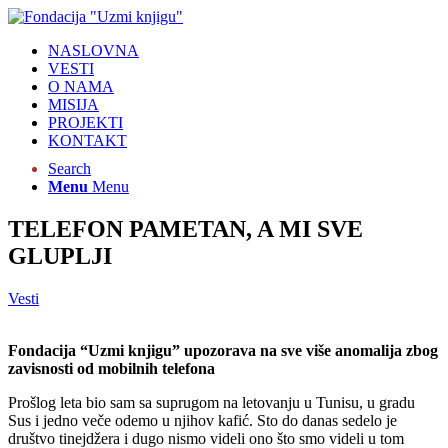
NASLOVNA
VESTI
O NAMA
MISIJA
PROJEKTI
KONTAKT
Search
Menu
Menu
TELEFON PAMETAN, A MI SVE
GLUPLJI
Vesti
Fondacija “Uzmi knjigu” upozorava na sve više anomalija zbog
zavisnosti od mobilnih telefona
Prošlog leta bio sam sa suprugom na letovanju u Tunisu, u gradu
Sus i jedno veče odemo u njihov kafić. Sto do danas sedelo je
društvo tinejdžera i dugo nismo videli ono što smo videli u tom