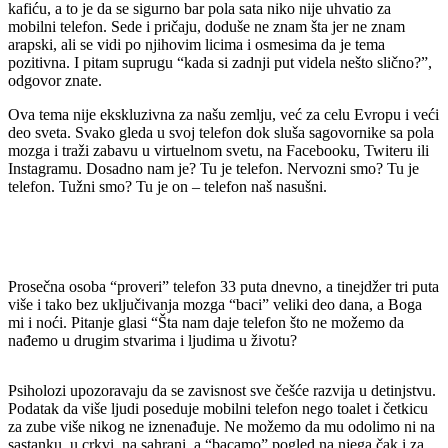
kafiću, a to je da se sigurno bar pola sata niko nije uhvatio za
mobilni telefon. Sede i pričaju, doduše ne znam šta jer ne znam
arapski, ali se vidi po njihovim licima i osmesima da je tema
pozitivna. I pitam suprugu “kada si zadnji put videla nešto slično?”,
odgovor znate.
Ova tema nije ekskluzivna za našu zemlju, već za celu Evropu i veći
deo sveta. Svako gleda u svoj telefon dok sluša sagovornike sa pola
mozga i traži zabavu u virtuelnom svetu, na Facebooku, Twiteru ili
Instagramu. Dosadno nam je? Tu je telefon. Nervozni smo? Tu je
telefon. Tužni smo? Tu je on – telefon naš nasušni.
Prosečna osoba “proveri” telefon 33 puta dnevno, a tinejdžer tri puta
više i tako bez uključivanja mozga “baci” veliki deo dana, a Boga
mi i noći. Pitanje glasi “Šta nam daje telefon što ne možemo da
nađemo u drugim stvarima i ljudima u životu?
Psiholozi upozoravaju da se zavisnost sve češće razvija u detinjstvu.
Podatak da više ljudi poseduje mobilni telefon nego toalet i četkicu
za zube više nikog ne iznenađuje. Ne možemo da mu odolimo ni na
sastanku, u crkvi, na sahrani, a “bacamo” pogled na njega čak i za