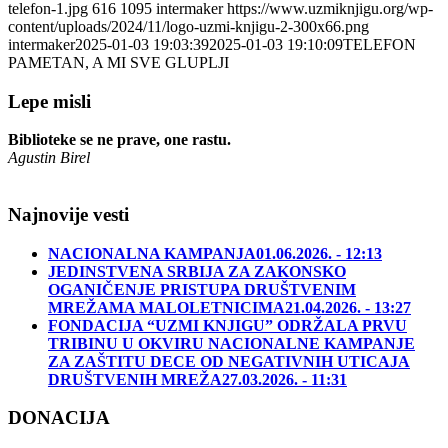
telefon-1.jpg
616
1095
intermaker
https://www.uzmiknjigu.org/wp-
content/uploads/2024/11/logo-uzmi-knjigu-2-300x66.png
intermaker
2025-01-03 19:03:39
2025-01-03 19:10:09
TELEFON
PAMETAN, A MI SVE GLUPLJI
Lepe misli
Biblioteke se ne prave, one rastu.
Agustin Birel
Najnovije vesti
NACIONALNA KAMPANJA
01.06.2026. - 12:13
JEDINSTVENA SRBIJA ZA ZAKONSKO
OGANIČENJE PRISTUPA DRUŠTVENIM
MREŽAMA MALOLETNICIMA
21.04.2026. - 13:27
FONDACIJA “UZMI KNJIGU” ODRŽALA PRVU
TRIBINU U OKVIRU NACIONALNE KAMPANJE
ZA ZAŠTITU DECE OD NEGATIVNIH UTICAJA
DRUŠTVENIH MREŽA
27.03.2026. - 11:31
DONACIJA