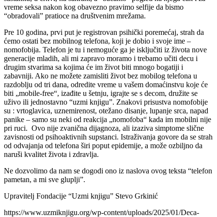
vreme seksa nakon kog obavezno pravimo selfije da bismo
“obradovali” pratioce na društvenim mrežama.
Pre 10 godina, prvi put je registrovan psihički poremećaj, strah da
ćemo ostati bez mobilnog telefona, koji je dobio i svoje ime –
nomofobija. Telefon je tu i nemoguće ga je isključiti iz života nove
generacije mladih, ali mi zapravo moramo i trebamo učiti decu i
drugim stvarima sa kojima će im život biti mnogo bogatiji i
zabavniji. Ako ne možete zamisliti život bez mobilog telefona u
razdoblju od tri dana, odredite vreme u vašem domaćinstvu koje će
biti „mobile-free“, izađite u šetnju, igrajte se s decom, družite se
uživo ili jednostavno “uzmi knjigu”. Znakovi prisustva nomofobije
su : vrtoglavica, uznemirenost, otežano disanje, lupanje srca, napad
panike – samo su neki od reakcija „nomofoba“ kada im mobilni nije
pri ruci. Ovo nije zvanična dijagnoza, ali izaziva simptome slične
zavisnosti od psihoaktivnih supstanci. Istraživanja govore da se strah
od odvajanja od telefona širi poput epidemije, a može ozbiljno da
naruši kvalitet života i zdravlja.
Ne dozvolimo da nam se dogodi ono iz naslova ovog teksta “telefon
pametan, a mi sve gluplji”.
Upravitelj Fondacije “Uzmi knjigu” Stevo Grkinić
https://www.uzmiknjigu.org/wp-content/uploads/2025/01/Deca-