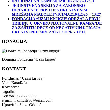
NACIONALNA KAMPANJA
01.06.2026. - 12:13
JEDINSTVENA SRBIJA ZA ZAKONSKO
OGANIČENJE PRISTUPA DRUŠTVENIM
MREŽAMA MALOLETNICIMA
21.04.2026. - 13:27
FONDACIJA “UZMI KNJIGU” ODRŽALA PRVU
TRIBINU U OKVIRU NACIONALNE KAMPANJE
ZA ZAŠTITU DECE OD NEGATIVNIH UTICAJA
DRUŠTVENIH MREŽA
27.03.2026. - 11:31
DONACIJA
Donirajte Fondaciju "Uzmi knjigu"
KONTAKT
Fondacija "Uzmi knjigu"
Vuka Karadžića 1
Kovačevac
Jagodina
Telefon: 066 6856733
e-mail: grkinicstevo@gmail.com
Upravitelj: Stevo Grkinić