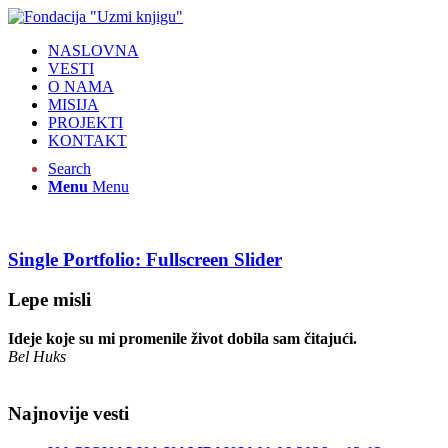
NASLOVNA
VESTI
O NAMA
MISIJA
PROJEKTI
KONTAKT
Search
Menu
Menu
Single Portfolio: Fullscreen Slider
Lepe misli
Ideje koje su mi promenile život dobila sam čitajući.
Bel Huks
Najnovije vesti